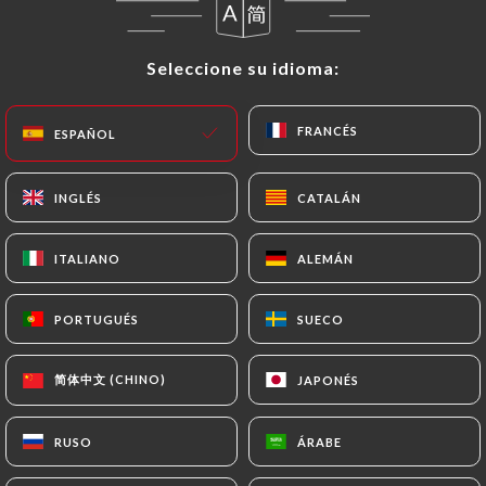
Seleccione su idioma:
Seleccione su idioma:
FRANCÉS
FRANCÉS
ESPAÑOL
ESPAÑOL
INGLÉS
INGLÉS
CATALÁN
CATALÁN
ITALIANO
ITALIANO
ALEMÁN
ALEMÁN
PORTUGUÉS
PORTUGUÉS
SUECO
SUECO
简体中文 (CHINO)
简体中文 (CHINO)
JAPONÉS
JAPONÉS
RUSO
RUSO
ÁRABE
ÁRABE