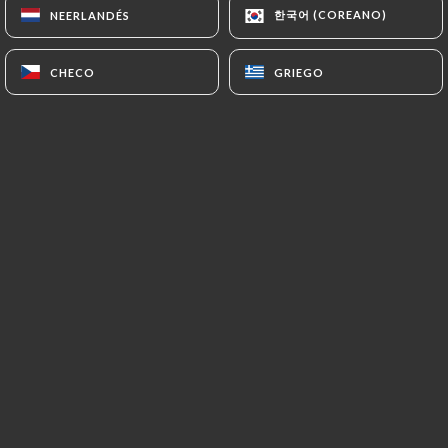
한국어 (COREANO)
한국어 (COREANO)
NEERLANDÉS
NEERLANDÉS
CHECO
CHECO
GRIEGO
GRIEGO